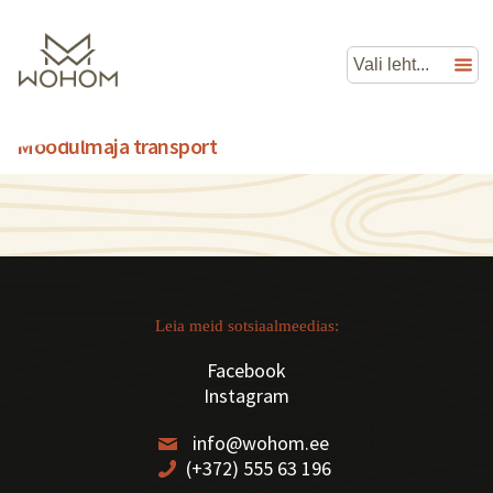
Moodulmaja transport
Leia meid sotsiaalmeedias:
Facebook
Instagram
info@wohom.ee
(+372) 555 63 196